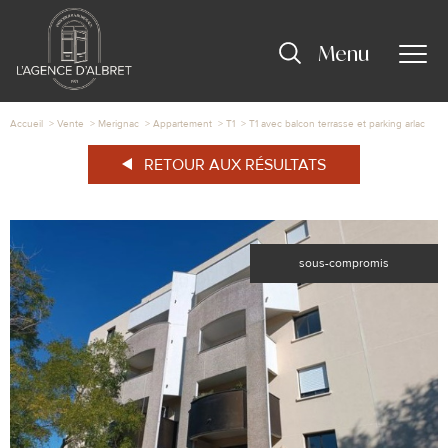
Menu
Accueil
Vente
Merignac
Appartement
T1
T1 avec balcon terrasse et parking arlac
RETOUR AUX RÉSULTATS
sous-compromis