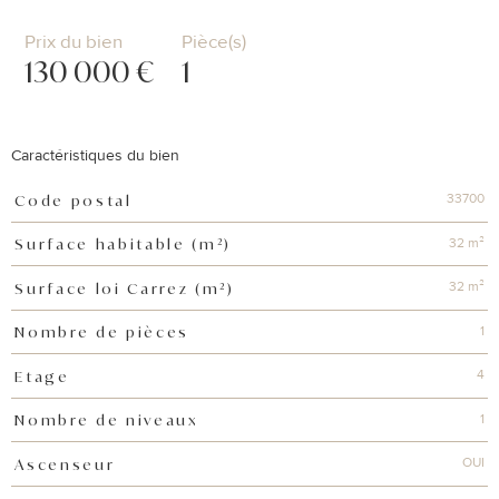
Prix du bien
Pièce(s)
130 000 €
1
Caractéristiques du bien
33700
Code postal
Caractéristiques
Valeurs
32 m²
Surface habitable (m²)
32 m²
Surface loi Carrez (m²)
1
Nombre de pièces
4
Etage
1
Nombre de niveaux
OUI
Ascenseur