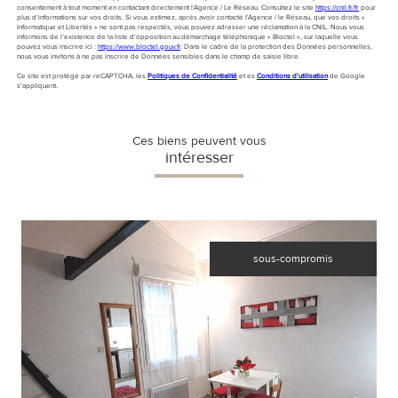
consentement à tout moment en contactant directement l’Agence / Le Réseau. Consultez le site
https://cnil.fr/fr
pour
plus d’informations sur vos droits. Si vous estimez, après avoir contacté l'Agence / le Réseau, que vos droits «
Informatique et Libertés » ne sont pas respectés, vous pouvez adresser une réclamation à la CNIL. Nous vous
informons de l’existence de la liste d'opposition au démarchage téléphonique « Bloctel », sur laquelle vous
pouvez vous inscrire ici :
https://www.bloctel.gouv.fr
. Dans le cadre de la protection des Données personnelles,
nous vous invitons à ne pas inscrire de Données sensibles dans le champ de saisie libre.
Ce site est protégé par reCAPTCHA, les
Politiques de Confidentialité
et es
Conditions d'utilisation
de Google
s'appliquent.
Ces biens peuvent vous
intéresser
sous-compromis
VOIR LE BIEN