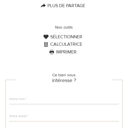
PLUS DE PARTAGE
Nos outils
SÉLECTIONNER
CALCULATRICE
IMPRIMER
Ce bien vous
intéresse ?
Nom
Fieldset
*
par
défaut
email
*