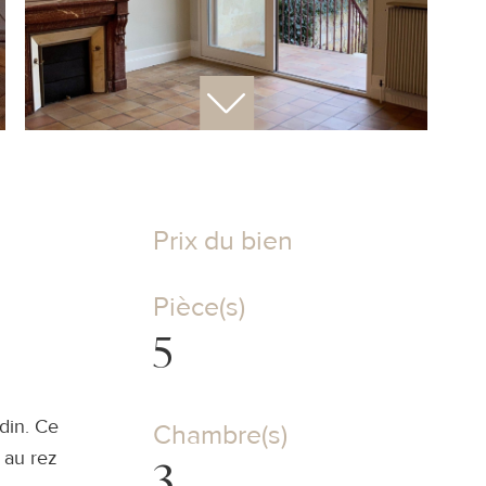
Prix du bien
Pièce(s)
5
din. Ce
Chambre(s)
 au rez
3