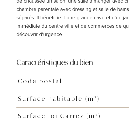
de chaussée un salon, une salle à manger avec c
chambre parentale avec dressing et salle de bains
séparés. Il bénéficie d'une grande cave et d'un jar
immédiate du centre ville et de commerces de qual
découvrir d'urgence.
Caractéristiques du bien
Code postal
Caractéristiques
Valeurs
Surface habitable (m²)
Surface loi Carrez (m²)