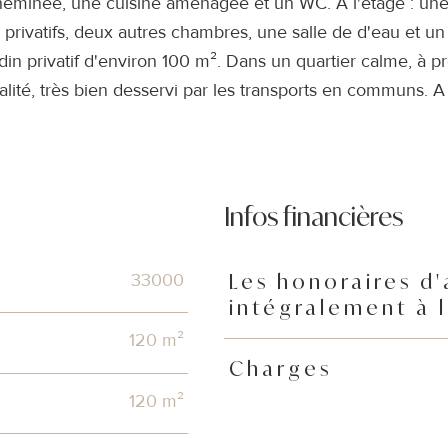
heminée, une cuisine aménagée et un WC. A l'étage : un
 privatifs, deux autres chambres, une salle de d'eau et u
din privatif d'environ 100 m². Dans un quartier calme, à p
ité, très bien desservi par les transports en communs. A
Infos financières
33000
Les honoraires d
Caractéristiques
Valeurs
intégralement à 
120 m²
Charges
120 m²