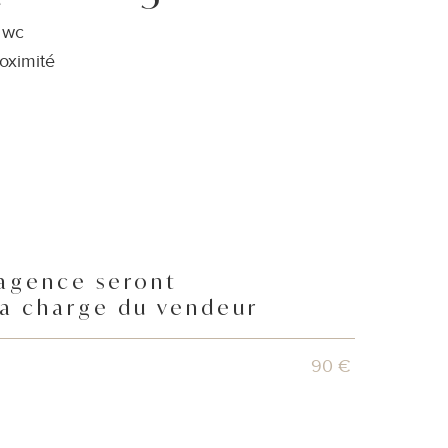
e
n wc
roximité
'agence seront
la charge du vendeur
90 €