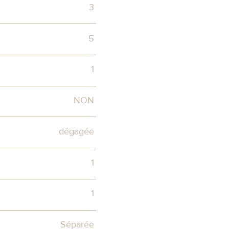
3
5
1
NON
dégagée
1
1
Séparée