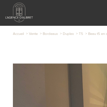
Accueil
Vente
Bordeaux
Duplex
T5
Beau t5 en 