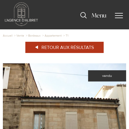
Menu
Accueil
Vente
Bordeaux
Appartement
T1
RETOUR AUX RÉSULTATS
vendu