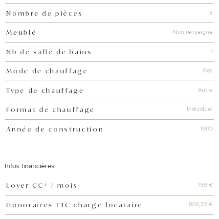
3
Nombre de pièces
Non renseigné
Meublé
1
Nb de salle de bains
Gaz
Mode de chauffage
Autre
Type de chauffage
Individuel
Format de chauffage
1900
Année de construction
Infos financières
769 €
Loyer CC* / mois
Caractéristiques
Valeurs
800,32 €
Honoraires TTC charge locataire