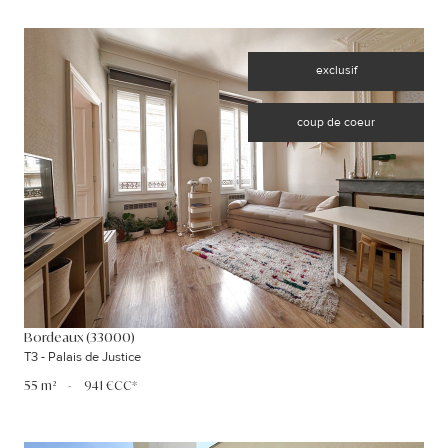
exclusif
coup de coeur
VOIR LE BIEN
Bordeaux (33000)
T3 - Palais de Justice
55 m²
-
941 €
CC*