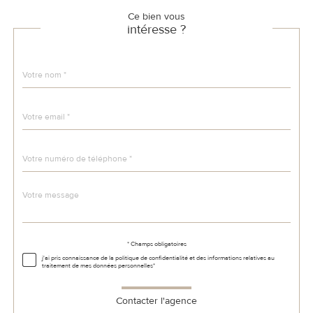
Ce bien vous
intéresse ?
Nom
Fieldset
*
par
défaut
email
*
Téléphone
*
Message
Fieldset
*
par
défaut
Validation
* Champs obligatoires
j'ai pris connaissance de la politique de confidentialité et des informations relatives au
traitement de mes données personnelles*
Contacter l'agence