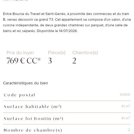
Entre Bourse du Travail et Saint-Genès, à proximité des commerces et du tram
B, venez découvrir ce grand T3. Cet appartement se compose d'un salon, d'une
cuisine indépendante, de deux grandes chambres sur parquet, d'une salle de
bains et wc séparés. Disponible le 14/07/2026.
Prix du loyer
Pièce(s)
Chambre(s)
769 €
CC*
3
2
Caractéristiques du bien
33000
Code postal
Caractéristiques
Valeurs
61 m²
Surface habitable (m²)
61 m²
Surface loi Boutin (m²)
2
Nombre de chambre(s)