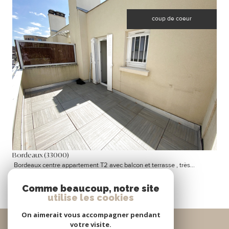
coup de coeur
VOIR LE BIEN
Bordeaux (33000)
Bordeaux centre appartement T2 avec balcon et terrasse , très...
58 m²
-
895 €
CC*
Comme beaucoup, notre site
utilise les cookies
On aimerait vous accompagner pendant
Se
votre visite.
connecter