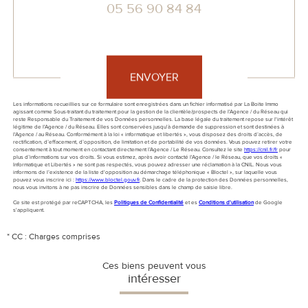
05 56 90 84 84
Validation
ENVOYER
Les informations recueillies sur ce formulaire sont enregistrées dans un fichier informatisé par La Boite Immo
agissant comme Sous-traitant du traitement pour la gestion de la clientèle/prospects de l'Agence / du Réseau qui
reste Responsable du Traitement de vos Données personnelles. La base légale du traitement repose sur l'intérêt
légitime de l'Agence / du Réseau. Elles sont conservées jusqu'à demande de suppression et sont destinées à
l'Agence / au Réseau. Conformément à la loi « informatique et libertés », vous disposez des droits d’accès, de
rectification, d’effacement, d’opposition, de limitation et de portabilité de vos données. Vous pouvez retirer votre
consentement à tout moment en contactant directement l’Agence / Le Réseau. Consultez le site
https://cnil.fr/fr
pour
plus d’informations sur vos droits. Si vous estimez, après avoir contacté l'Agence / le Réseau, que vos droits «
Informatique et Libertés » ne sont pas respectés, vous pouvez adresser une réclamation à la CNIL. Nous vous
informons de l’existence de la liste d'opposition au démarchage téléphonique « Bloctel », sur laquelle vous
pouvez vous inscrire ici :
https://www.bloctel.gouv.fr
. Dans le cadre de la protection des Données personnelles,
nous vous invitons à ne pas inscrire de Données sensibles dans le champ de saisie libre.
Ce site est protégé par reCAPTCHA, les
Politiques de Confidentialité
et es
Conditions d'utilisation
de Google
s'appliquent.
* CC : Charges comprises
Ces biens peuvent vous
intéresser