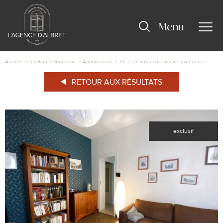
Menu
Accueil
Location
Bordeaux
Appartement
T3
T3 bordeaux victoire saint genes
RETOUR AUX RÉSULTATS
exclusif